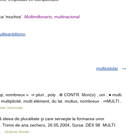
ica
'
muchos
'.
Multimillonario
,
multinacional
.
ltipartidismo
.
multicelular
, nombreux ». ⇒ pluri , poly . ⊗ CONTR. Mon(o) , uni . ● multi
a multiplicité. multi élément, du lat. multus, nombreux . ⇒MULTI ,
die Universelle
eea de pluralitate şi care serveşte la formarea unor
lti . Trimis de ana zecheru, 26.05.2004. Sursa: DEX 98 MULTI
 …
Dicționar Român