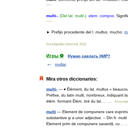
* * *
multi
-
.
(
Del
lat
.
multi
-
).
elem
.
compos
.
Signif
* * *
►
Prefijo
procedente
del
l
.
multus
,
mucho:
mu
Enciclopedia
Universal
.
2012
.
Игры ⚽
Нужно сделать НИР?
multar
Mira otros diccionarios:
multi-
— ♦ Élément, du lat. multus « beaucoup
Préfixe, du latin multi, nombreux, indiquant l
élém. formant Élém. tiré du lat.… …
Encyclopé
multi
— Element de compunere care exprimă id
substantive şi a unor adjective. – Din fr. mu
Element prim de compunere savantă, cu…