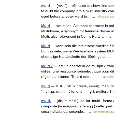
multi-
— [mʌlt] prefix used to show that some
to build the company into a multi industry con
used before another word to… …
Financial an
Multi
— can mean: Alternate character in onl
Multirhyme, a synonym for feminine rhyme use
Multi, also referenced in Comic Party anim
Multi
— kann sein die lateinische Vorsilbe für 
Bundeswehr, siehe Wechselladersystem MULTI
ehemalige Handelskette der Böblinger… …
Multi 7
— est un opérateur de multiplex frança
utiliser une ressource radioélectrique pour di
région parisienne. Trois d entre… …
Wikipédi
mulţi
— MULŢÍ vb. v. creşte, înmulţi, mări, ri
*mulţi pr. m., f. múlte; g. d. m. şi f. múlto
multi-
— (disus. molti ) [dal lat. multi , form
composte (la maggior parte agg.) nelle quali s
cosa indicata dal secondo… …
Enciclopedia Ita