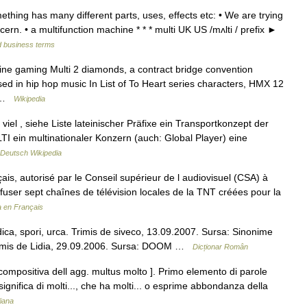
thing has many different parts, uses, effects etc: • We are trying
cern. • a multifunction machine * * * multi UK US /mʌlti / prefix ►
d business terms
ine gaming Multi 2 diamonds, a contract bridge convention
d in hip hop music In List of To Heart series characters, HMX 12
e …
Wikipedia
viel , siehe Liste lateinischer Präfixe ein Transportkonzept der
 ein multinationaler Konzern (auch: Global Player) eine
Deutsch Wikipedia
is, autorisé par le Conseil supérieur de l audiovisuel (CSA) à
ffuser sept chaînes de télévision locales de la TNT créées pour la
a en Français
dica, spori, urca. Trimis de siveco, 13.09.2007. Sursa: Sinonime
ra Trimis de Lidia, 29.09.2006. Sursa: DOOM …
Dicționar Român
a compositiva dell agg. multus molto ]. Primo elemento di parole
ignifica di molti..., che ha molti... o esprime abbondanza della
liana