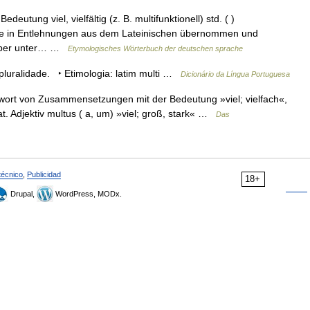
eutung viel, vielfältig (z. B. multifunktionell) std. ( )
de in Entlehnungen aus dem Lateinischen übernommen und
n aber unter… …
Etymologisches Wörterbuch der deutschen sprache
 pluralidade. ‣ Etimologia: latim multi …
Dicionário da Língua Portuguesa
swort von Zusammensetzungen mit der Bedeutung »viel; vielfach«,
lat. Adjektiv multus ( a, um) »viel; groß, stark« …
Das
técnico
,
Publicidad
18+
Drupal,
WordPress, MODx.