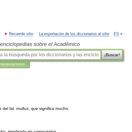
Recuerde sitio
La exportación de los diccionarios al sitio
ES
s enciclopedias sobre el Académico
¡Buscar!
interpretaciones
e
del
lat
.
multus
,
que
significa
mucho:
cho
,
empleado
en
compuestos
.