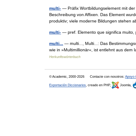
multi-
— Präfix Wortbildungselement mit der Bed
Beschreibung von Affixen. Das Element wur
produktiv; viele moderne Bildungen stehe
multi-
— pref. Elemento que significa muito,
multi...
— multi..., Multi...: Das Bestimmung
wie in »Multimillionär«, ist entlehnt aus dem 
Herkunftswörterbuch
© Academic, 2000-2026
Contacte con nosotros:
Apoyo 
Exportación Diccionarios
, creado en PHP,
Joomla,