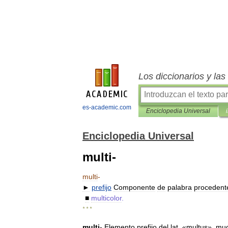
Los diccionarios y la
es-academic.com
Enciclopedia Universal
Enciclopedia Universal
multi-
multi
-
►
prefijo
Componente
de
palabra
procedent
■
multicolor
.
* * *
multi
-
Elemento
prefijo
del
lat
. «
multus
»,
mu